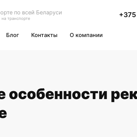
орте по всей Беларуси
+375 
 на транспорте
Блог
Контакты
О компании
 особенности ре
е