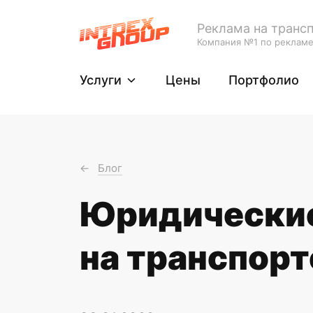
Реклама на трансп
Компания №1 по рекламе
Услуги
Цены
Портфолио
<-
Блог
Юридические
на транспорт